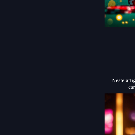
Neste arti
car