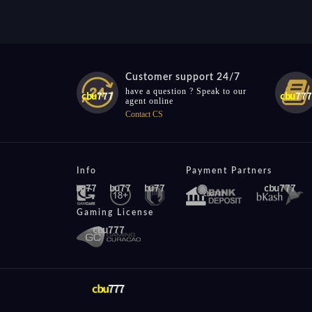
Customer support 24/7
have a question ? Speak to our
agent online
Contact CS
Info
Payment Partners
Gaming License