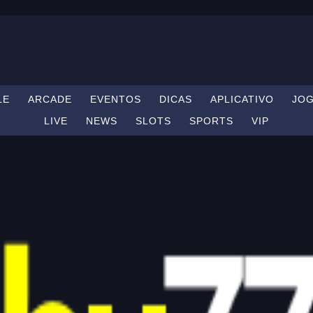
LE
ARCADE
EVENTOS
DICAS
APLICATIVO
JO
LIVE
NEWS
SLOTS
SPORTS
VIP