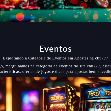
Eventos
Explorando a Categoria de Eventos em Apostas na cbu777
go, mergulhamos na categoria de eventos do site cbu777, disc
acterísticas, ofertas de jogos e dicas para apostas bem-sucedi