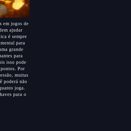
es em jogos de
odem ajudar
dica é sempre
amental para
 uma grande
hantes para
ois isso pode
 pontos. Por
ressão, muitas
cê poderá não
quanto joga.
chaves para o