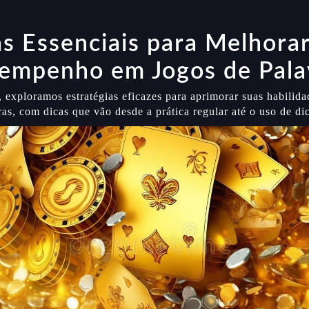
s Essenciais para Melhora
empenho em Jogos de Pala
, exploramos estratégias eficazes para aprimorar suas habilid
ras, com dicas que vão desde a prática regular até o uso de dic