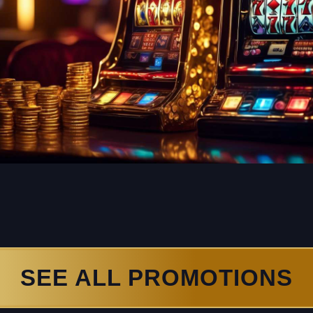
SEE ALL PROMOTIONS