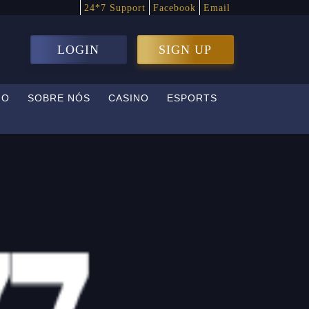
24*7 Support
Facebook
Email
LOGIN
SIGN UP
GO
SOBRE NÓS
CASINO
ESPORTS