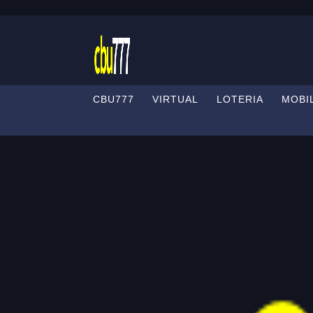
CBU777
VIRTUAL
LOTERIA
MOBI