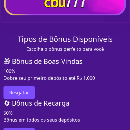
Tipos de Bônus Disponíveis
Escolha o bônus perfeito para você
🎁 Bônus de Boas-Vindas
100%
Dobre seu primeiro depósito até R$ 1.000
Resgatar
🔄 Bônus de Recarga
50%
Bônus em todos os seus depósitos