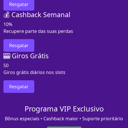
Resgatar
💰 Cashback Semanal
10%
Recupere parte das suas perdas
Resgatar
🎰 Giros Grátis
50
Giros grátis diários nos slots
Resgatar
Programa VIP Exclusivo
Bônus especiais • Cashback maior • Suporte prioritário