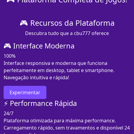
🎮 Recursos da Plataforma
Descubra tudo que a cbu777 oferece
🎮 Interface Moderna
100%
Interface responsiva e moderna que funciona
perfeitamente em desktop, tablet e smartphone.
Navegação intuitiva e rápida!
Experimentar
⚡ Performance Rápida
24/7
Plataforma otimizada para máxima performance.
Carregamento rápido, sem travamentos e disponível 24