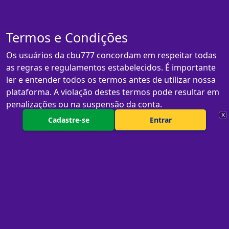
Termos e Condições
Os usuários da cbu777 concordam em respeitar todas
as regras e regulamentos estabelecidos. É importante
ler e entender todos os termos antes de utilizar nossa
plataforma. A violação destes termos pode resultar em
penalizações ou na suspensão da conta.
X
Cadastre-se
Entrar