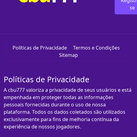
Registr
se
Políticas de Privacidade
Termos e Condições
Sitemap
Políticas de Privacidade
A cbu777 valoriza a privacidade de seus usuários e está
empenhada em proteger todas as informações
pessoais fornecidas durante o uso de nossa
plataforma. Todos os dados coletados são utilizados
exclusivamente para fins de melhoria contínua da
experiência de nossos jogadores.