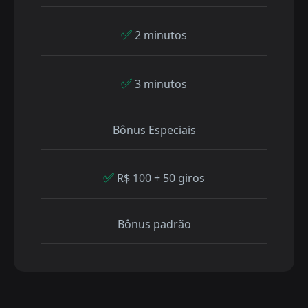
✅
2 minutos
✅
3 minutos
Bônus Especiais
✅
R$ 100 + 50 giros
Bônus padrão