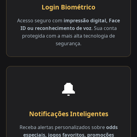
Login Biométrico
Acesso seguro com
impressão digital, Face
ID ou reconhecimento de voz
. Sua conta
protegida com a mais alta tecnologia de
segurança.
🔔
Notificações Inteligentes
Receba alertas personalizados sobre
odds
especiais, jogos favoritos, promoções