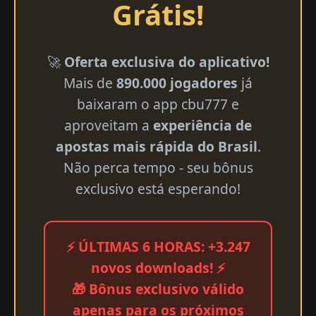
Grátis!
🚀
Oferta exclusiva do aplicativo!
Mais de
890.000 jogadores
já
baixaram o app cbu777 e
aproveitam a
experiência de
apostas mais rápida do Brasil
.
Não perca tempo - seu bônus
exclusivo está esperando!
⚡ ÚLTIMAS 6 HORAS: +3.247
novos downloads! ⚡
🎁 Bônus exclusivo válido
apenas para os próximos