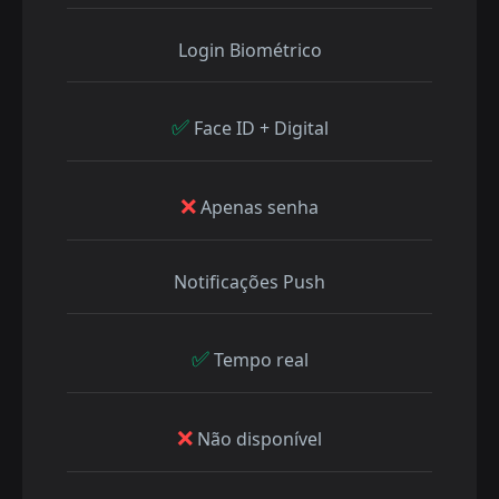
Login Biométrico
✅
Face ID + Digital
❌
Apenas senha
Notificações Push
✅
Tempo real
❌
Não disponível