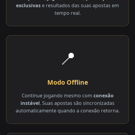
exclusivas
e resultados das suas apostas em
tempo real.
📍
Modo Offline
Continue jogando mesmo com
conexão
instável
. Suas apostas são sincronizadas
automaticamente quando a conexão retorna.