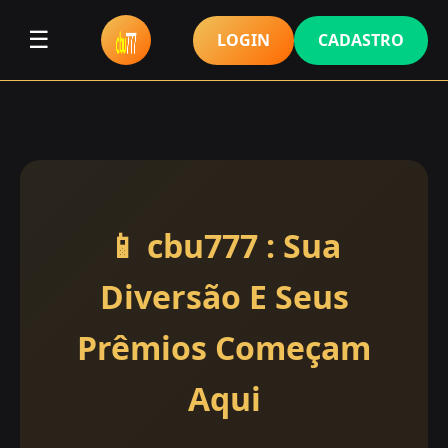
☰
LOGIN
CADASTRO
📱 cbu777 : Sua
Diversão E Seus
Prêmios Começam
Aqui