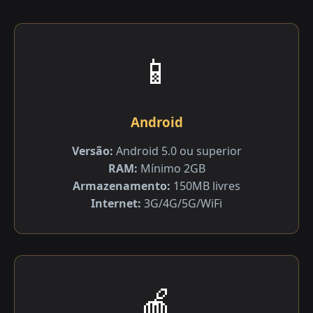
📱
Android
Versão:
Android 5.0 ou superior
RAM:
Mínimo 2GB
Armazenamento:
150MB livres
Internet:
3G/4G/5G/WiFi
🍎