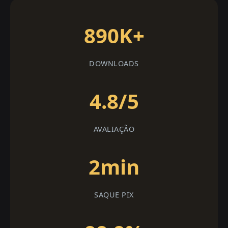
890K+
DOWNLOADS
4.8/5
AVALIAÇÃO
2min
SAQUE PIX