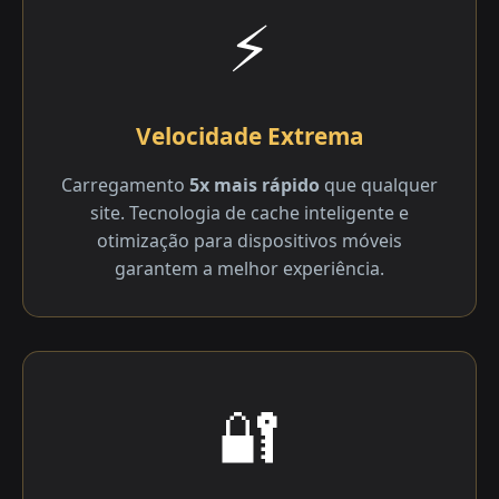
⚡
Velocidade Extrema
Carregamento
5x mais rápido
que qualquer
site. Tecnologia de cache inteligente e
otimização para dispositivos móveis
garantem a melhor experiência.
🔐