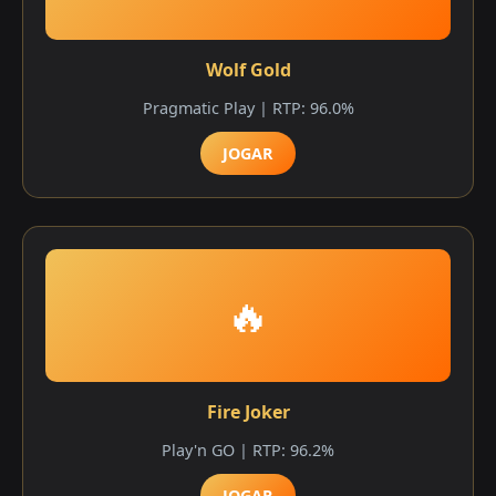
Wolf Gold
Pragmatic Play | RTP: 96.0%
JOGAR
🔥
Fire Joker
Play'n GO | RTP: 96.2%
JOGAR