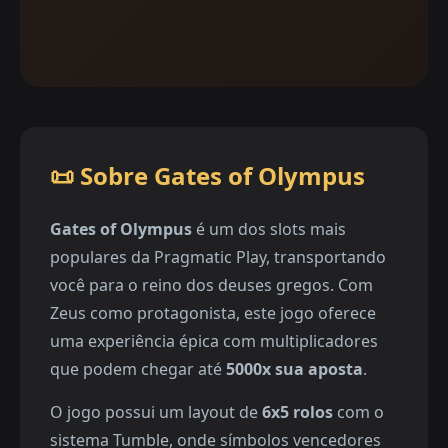
📜 Sobre Gates of Olympus
Gates of Olympus
é um dos slots mais
populares da Pragmatic Play, transportando
você para o reino dos deuses gregos. Com
Zeus como protagonista, este jogo oferece
uma experiência épica com multiplicadores
que podem chegar até
5000x sua aposta
.
O jogo possui um layout de
6x5 rolos
com o
sistema Tumble, onde símbolos vencedores