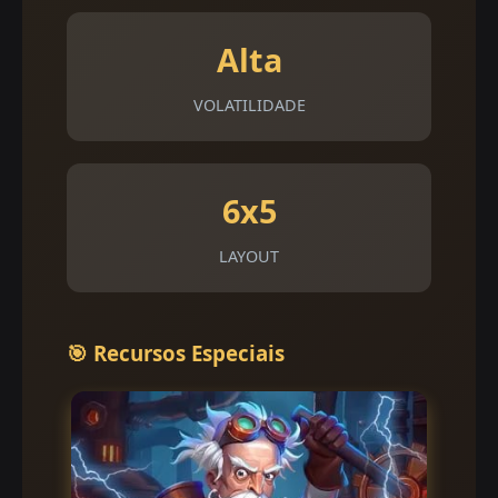
Alta
VOLATILIDADE
6x5
LAYOUT
🎯 Recursos Especiais