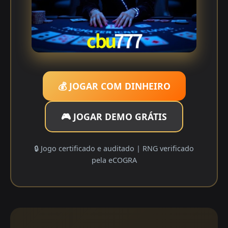
💰 JOGAR COM DINHEIRO
🎮 JOGAR DEMO GRÁTIS
🔒 Jogo certificado e auditado | RNG verificado
pela eCOGRA