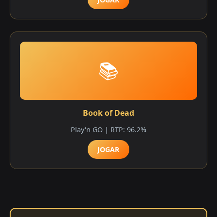
📚
Book of Dead
Play'n GO | RTP: 96.2%
JOGAR